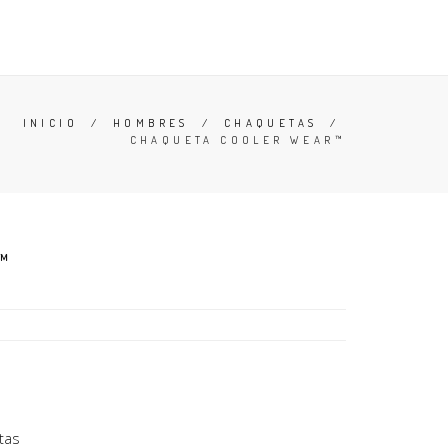
 LA CABEZA
ACCESORIOS
CONTACTO
BUSCAR
INICIO
/
HOMBRES
/
CHAQUETAS
/
CHAQUETA COOLER WEAR™
™
tas