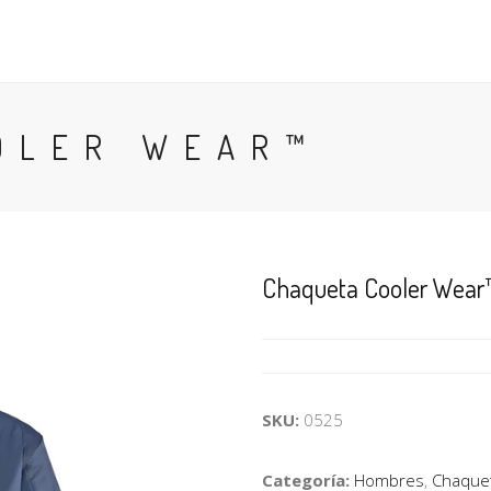
MUJERES
CALZADO
GUANTES
PRENDAS PARA
OLER WEAR™
Chaqueta Cooler Wear
SKU:
0525
Categoría:
Hombres
,
Chaque